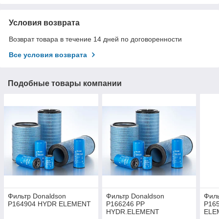
Условия возврата
Возврат товара в течение 14 дней по договоренности
Все условия возврата
Подобные товары компании
Фильтр Donaldson
Фильтр Donaldson
Филь
P164904 HYDR ELEMENT
P166246 PP
P16
HYDR.ELEMENT
ELE