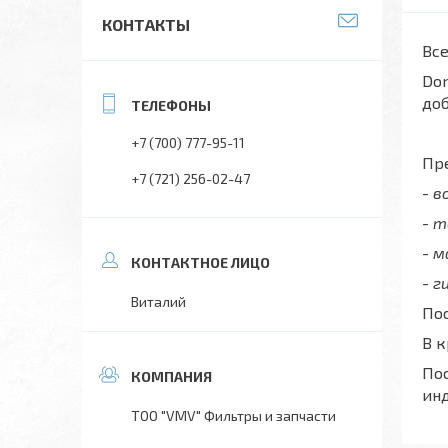
КОНТАКТЫ
Все
Don
до
+7 (700) 777-95-11
Пре
+7 (721) 256-02-47
- 
- 
- 
- г
Виталий
Пос
В 
Пос
ин
ТОО "VMV" Фильтры и запчасти