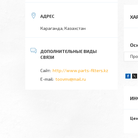
ХА
Караганда, Казахстан
Ос
Про
http://www.parts-filters.kz
toovmv@mail.ru
ИН
Цен