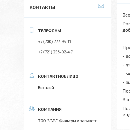
КОНТАКТЫ
Все
Don
до
+7 (700) 777-95-11
Пре
+7 (721) 256-02-47
- 
- 
- 
- г
Виталий
Пос
В 
Пос
ин
ТОО "VMV" Фильтры и запчасти