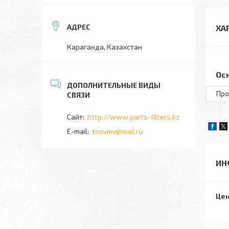
ХА
Караганда, Казахстан
Ос
Про
http://www.parts-filters.kz
toovmv@mail.ru
ИН
Цен