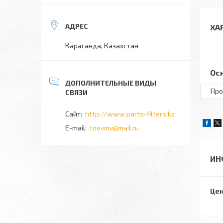
ХА
Караганда, Казахстан
Ос
Про
http://www.parts-filters.kz
toovmv@mail.ru
ИН
Цен