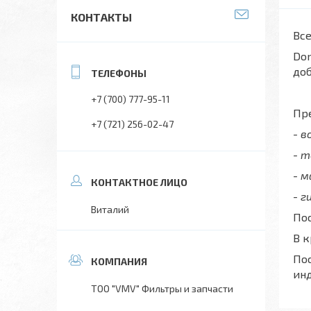
КОНТАКТЫ
Все
Don
до
+7 (700) 777-95-11
Пре
+7 (721) 256-02-47
- 
- 
- 
- г
Виталий
Пос
В 
Пос
ин
ТОО "VMV" Фильтры и запчасти