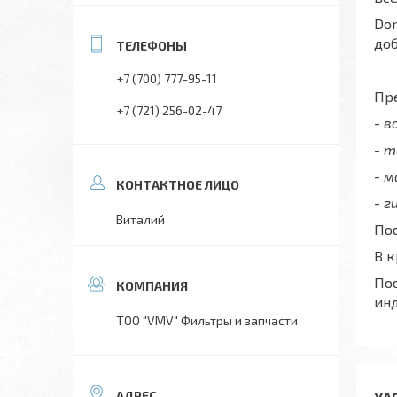
Don
до
+7 (700) 777-95-11
Пре
+7 (721) 256-02-47
- 
- 
- 
- г
Виталий
Пос
В 
Пос
ин
ТОО "VMV" Фильтры и запчасти