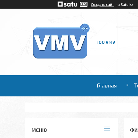
Создать сайт
на Satu.kz
ТОО VMV
Главная
Т
ФИ