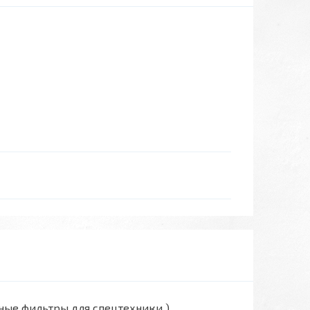
вные фильтры для спецтехники )