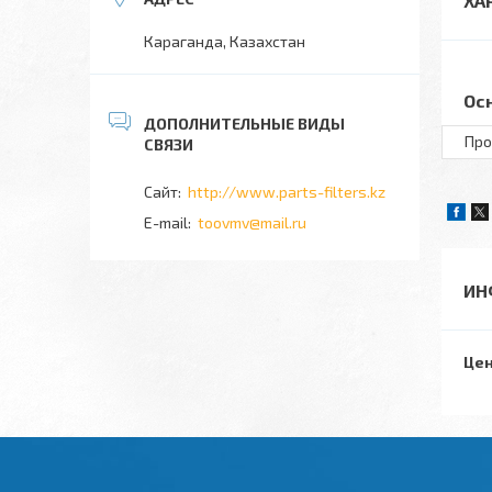
ХА
Караганда, Казахстан
Ос
Про
http://www.parts-filters.kz
toovmv@mail.ru
ИН
Цен