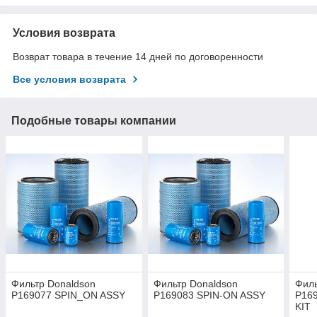
Условия возврата
Возврат товара в течение 14 дней по договоренности
Все условия возврата
Подобные товары компании
Фильтр Donaldson
Фильтр Donaldson
Филь
P169077 SPIN_ON ASSY
P169083 SPIN-ON ASSY
P16
KIT