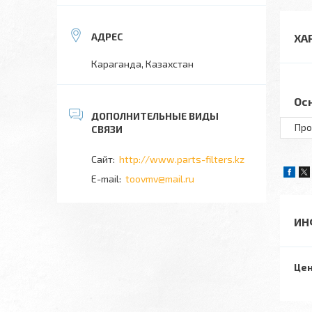
ХА
Караганда, Казахстан
Ос
Про
http://www.parts-filters.kz
toovmv@mail.ru
ИН
Цен