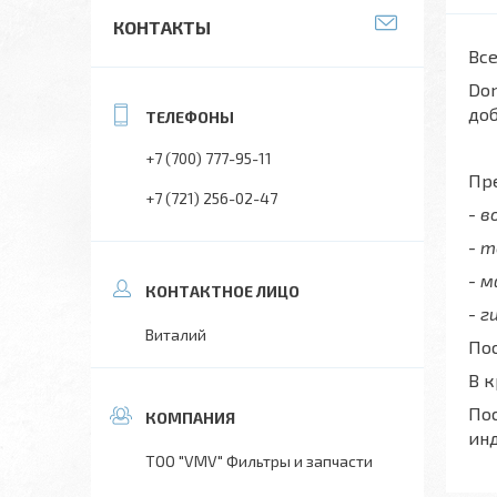
КОНТАКТЫ
Все
Don
до
+7 (700) 777-95-11
Пре
+7 (721) 256-02-47
- 
- 
- 
- г
Виталий
Пос
В 
Пос
ин
ТОО "VMV" Фильтры и запчасти