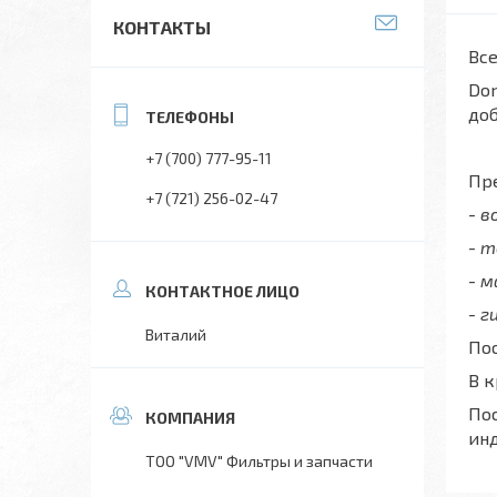
КОНТАКТЫ
Все
Don
до
+7 (700) 777-95-11
Пре
+7 (721) 256-02-47
- 
- 
- 
- г
Виталий
Пос
В 
Пос
ин
ТОО "VMV" Фильтры и запчасти