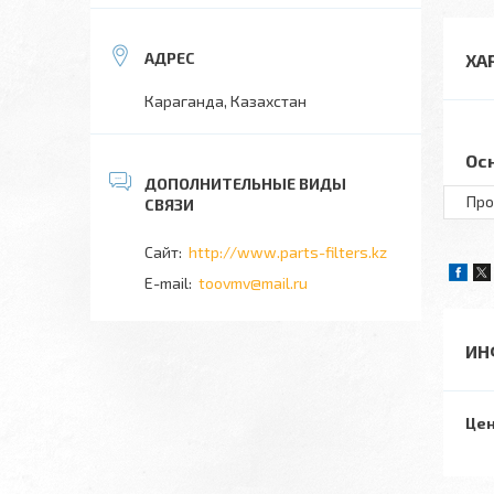
ХА
Караганда, Казахстан
Ос
Про
http://www.parts-filters.kz
toovmv@mail.ru
ИН
Цен