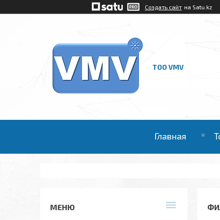
Создать сайт
на Satu.kz
ТОО VMV
Главная
Т
ФИ