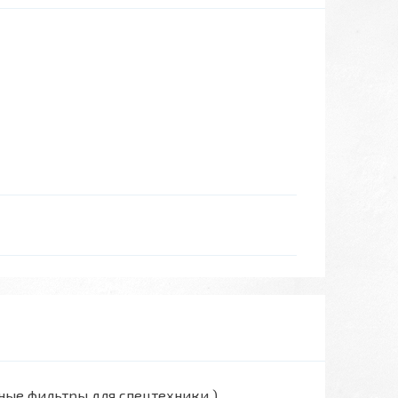
вные фильтры для спецтехники )