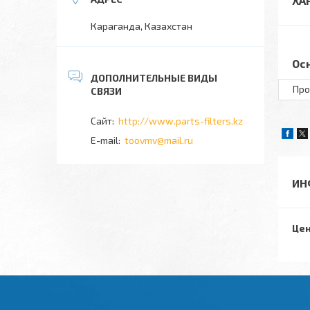
ХА
Караганда, Казахстан
Ос
Про
http://www.parts-filters.kz
toovmv@mail.ru
ИН
Цен