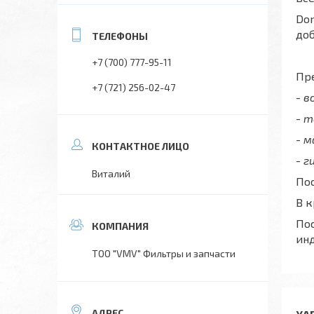
Don
до
+7 (700) 777-95-11
Пре
+7 (721) 256-02-47
- 
- 
- 
- г
Виталий
Пос
В 
Пос
ин
ТОО "VMV" Фильтры и запчасти