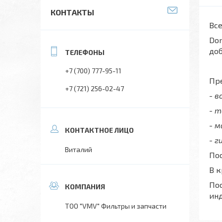
КОНТАКТЫ
Все
Don
до
+7 (700) 777-95-11
Пре
+7 (721) 256-02-47
- 
- 
- 
- г
Виталий
Пос
В 
Пос
ин
ТОО "VMV" Фильтры и запчасти