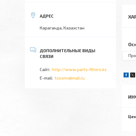
ХА
Караганда, Казахстан
Ос
Про
http://www.parts-filters.kz
toovmv@mail.ru
ИН
Цен