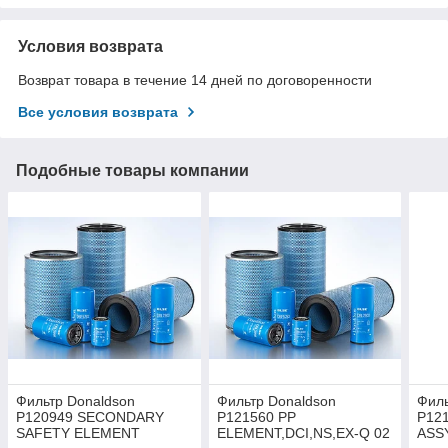
Условия возврата
Возврат товара в течение 14 дней по договоренности
Все условия возврата
Подобные товары компании
Фильтр Donaldson
Фильтр Donaldson
Филь
P120949 SECONDARY
P121560 PP
P12
SAFETY ELEMENT
ELEMENT,DCI,NS,EX-Q 02
ASS