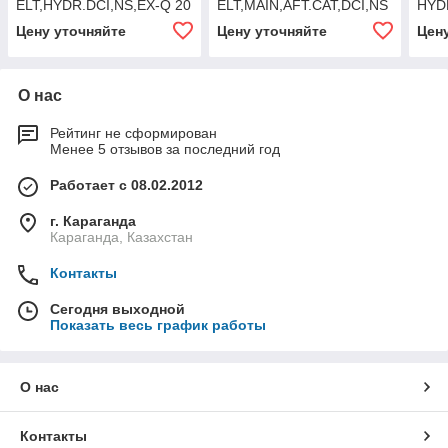
ELT,HYDR.DCI,NS,EX-Q 20
ELT,MAIN,AFT.CAT,DCI,NS
HYDR
Цену уточняйте
Цену уточняйте
Цен
О нас
Рейтинг не сформирован
Менее 5 отзывов за последний год
Работает с 08.02.2012
г. Караганда
Караганда, Казахстан
Контакты
Сегодня выходной
Показать весь график работы
О нас
Контакты