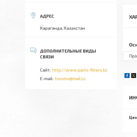
ХА
Караганда, Казахстан
Ос
Про
http://www.parts-filters.kz
toovmv@mail.ru
ИН
Цен