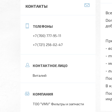
КОНТАКТЫ
Все
Don
до
+7 (700) 777-95-11
Пре
+7 (721) 256-02-47
- 
- 
- 
- г
Виталий
Пос
В 
Пос
ин
ТОО "VMV" Фильтры и запчасти