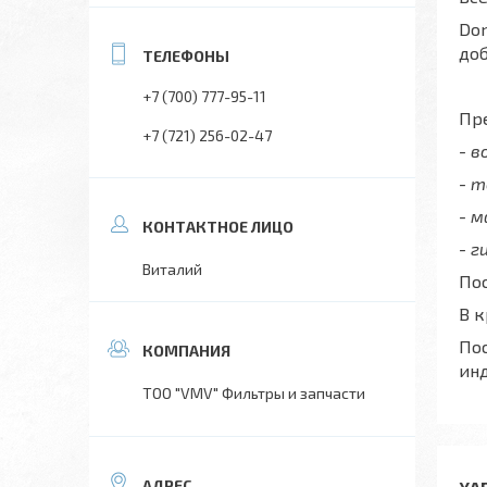
Don
до
+7 (700) 777-95-11
Пре
+7 (721) 256-02-47
- 
- 
- 
- г
Виталий
Пос
В 
Пос
ин
ТОО "VMV" Фильтры и запчасти