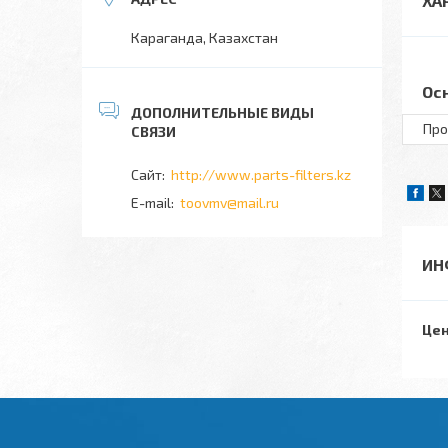
ХА
Караганда, Казахстан
Ос
Про
http://www.parts-filters.kz
toovmv@mail.ru
ИН
Цен