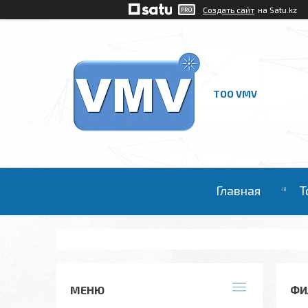
Создать сайт
на Satu.kz
ТОО VMV
Главная
Т
ФИ