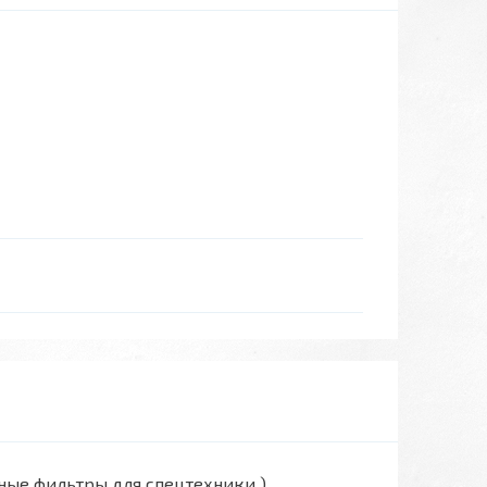
вные фильтры для спецтехники )