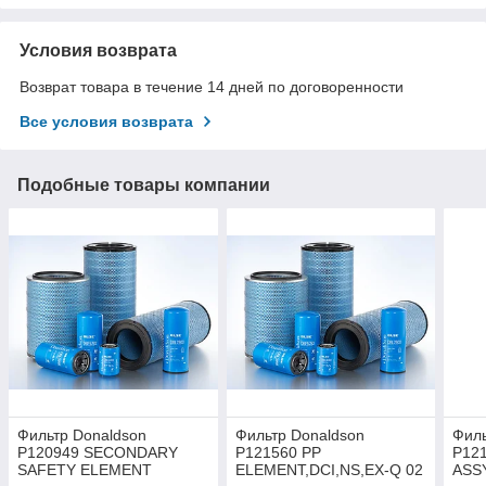
Условия возврата
Возврат товара в течение 14 дней по договоренности
Все условия возврата
Подобные товары компании
Фильтр Donaldson
Фильтр Donaldson
Филь
P120949 SECONDARY
P121560 PP
P12
SAFETY ELEMENT
ELEMENT,DCI,NS,EX-Q 02
ASS