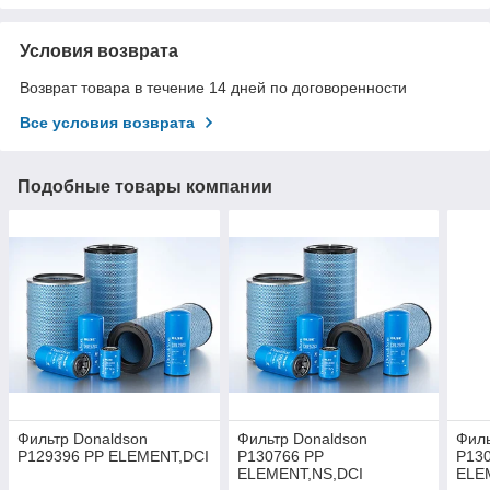
Условия возврата
Возврат товара в течение 14 дней по договоренности
Все условия возврата
Подобные товары компании
Фильтр Donaldson
Фильтр Donaldson
Филь
P129396 PP ELEMENT,DCI
P130766 PP
P13
ELEMENT,NS,DCI
ELEM