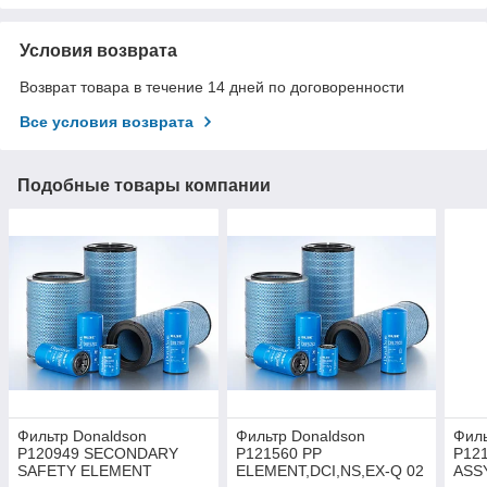
Условия возврата
Возврат товара в течение 14 дней по договоренности
Все условия возврата
Подобные товары компании
Фильтр Donaldson
Фильтр Donaldson
Филь
P120949 SECONDARY
P121560 PP
P12
SAFETY ELEMENT
ELEMENT,DCI,NS,EX-Q 02
ASS