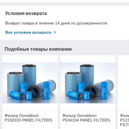
Условия возврата
Возврат товара в течение 14 дней по договоренности
Все условия возврата
Подобные товары компании
Фильтр Donaldson
Фильтр Donaldson
Филь
P158333 PANEL FILTERS
P534104 PANEL FILTERS
P12
FIL