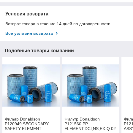
Условия возврата
Возврат товара в течение 14 дней по договоренности
Все условия возврата
Подобные товары компании
Фильтр Donaldson
Фильтр Donaldson
Филь
P120949 SECONDARY
P121560 PP
P12
SAFETY ELEMENT
ELEMENT,DCI,NS,EX-Q 02
ASS