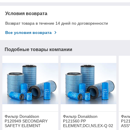
Условия возврата
Возврат товара в течение 14 дней по договоренности
Все условия возврата
Подобные товары компании
Фильтр Donaldson
Фильтр Donaldson
Филь
P120949 SECONDARY
P121560 PP
P12
SAFETY ELEMENT
ELEMENT,DCI,NS,EX-Q 02
ASS