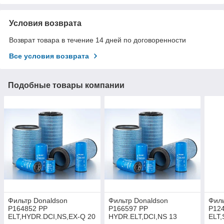
Условия возврата
Возврат товара в течение 14 дней по договоренности
Все условия возврата
Подобные товары компании
Фильтр Donaldson
Фильтр Donaldson
Филь
P164852 PP
P166597 PP
P12
ELT,HYDR.DCI,NS,EX-Q 20
HYDR.ELT,DCI,NS 13
ELT,