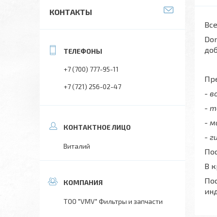
КОНТАКТЫ
Все
Don
до
+7 (700) 777-95-11
Пре
+7 (721) 256-02-47
- 
- 
- 
- г
Виталий
Пос
В 
Пос
ин
ТОО "VMV" Фильтры и запчасти