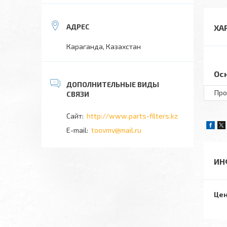
ХА
Караганда, Казахстан
Ос
Про
http://www.parts-filters.kz
toovmv@mail.ru
ИН
Цен