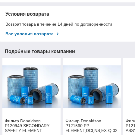
Условия возврата
Возврат товара в течение 14 дней по договоренности
Все условия возврата
Подобные товары компании
Фильтр Donaldson
Фильтр Donaldson
Филь
P120949 SECONDARY
P121560 PP
P12
SAFETY ELEMENT
ELEMENT,DCI,NS,EX-Q 02
ASS