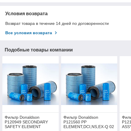
Условия возврата
Возврат товара в течение 14 дней по договоренности
Все условия возврата
Подобные товары компании
Фильтр Donaldson
Фильтр Donaldson
Филь
P120949 SECONDARY
P121560 PP
P12
SAFETY ELEMENT
ELEMENT,DCI,NS,EX-Q 02
ASS