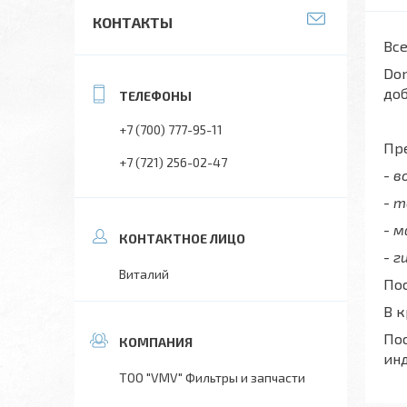
КОНТАКТЫ
Все
Don
до
+7 (700) 777-95-11
Пре
+7 (721) 256-02-47
- 
- 
- 
- г
Виталий
Пос
В 
Пос
ин
ТОО "VMV" Фильтры и запчасти