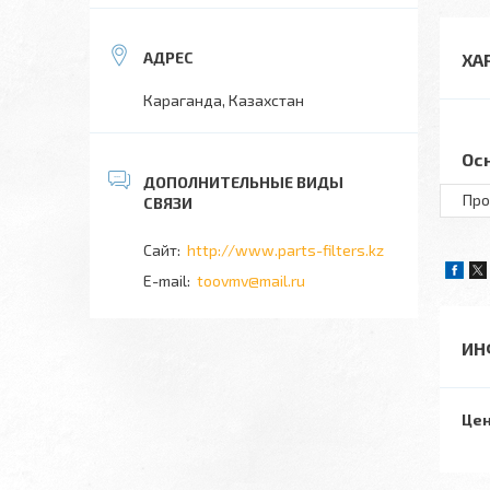
ХА
Караганда, Казахстан
Ос
Про
http://www.parts-filters.kz
toovmv@mail.ru
ИН
Цен