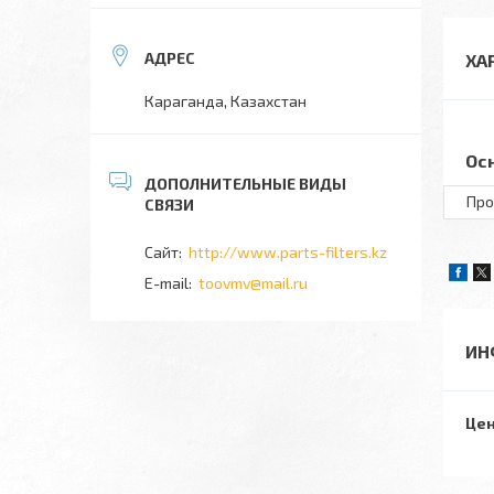
ХА
Караганда, Казахстан
Ос
Про
http://www.parts-filters.kz
toovmv@mail.ru
ИН
Цен