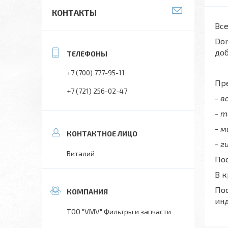
КОНТАКТЫ
Все
Don
до
+7 (700) 777-95-11
Пре
+7 (721) 256-02-47
- 
- 
- 
- г
Виталий
Пос
В 
Пос
ин
ТОО "VMV" Фильтры и запчасти