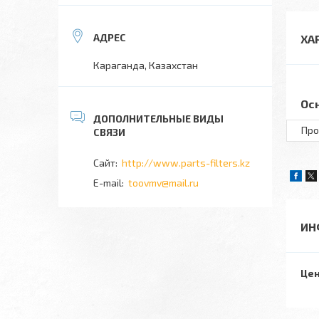
ХА
Караганда, Казахстан
Ос
Про
http://www.parts-filters.kz
toovmv@mail.ru
ИН
Цен