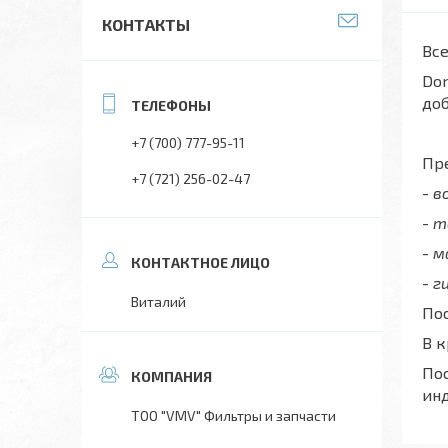
КОНТАКТЫ
Все
Don
до
+7 (700) 777-95-11
Пре
+7 (721) 256-02-47
- 
- 
- 
- г
Виталий
Пос
В 
Пос
ин
ТОО "VMV" Фильтры и запчасти