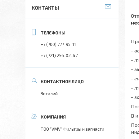
КОНТАКТЫ
Отп
не
Пре
+7 (700) 777-95-11
- 
+7 (721) 256-02-47
- 
- 
- г
- т
Виталий
- з
Пос
В 
Пос
ТОО "VMV" Фильтры и запчасти
ин