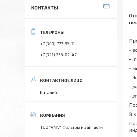
КОНТАКТЫ
Отп
не
Пре
+7 (700) 777-95-11
- 
+7 (721) 256-02-47
- 
- 
- д
- р
Виталий
- з
Пос
В 
Пос
ТОО "VMV" Фильтры и запчасти
ин