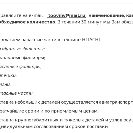
равляйте на e-mail:
toovmv@mail.ru
наименование, ка
обходимое количество.
В течении 30 минут мы Вам обяз
длагаем запасные части к технике HITACHI
воздушные фильтры;
топливные фильтры;
масляные фильтры;
атчики;
емни;
апасные части;
тавка небольших деталей осуществляется авиатранспорт
кратчайшие сроки и по приемлемым ценам.
тавка крупногабаритных и тяжелых деталей и узлов осу
дивидуальным согласованием сроков поставки.