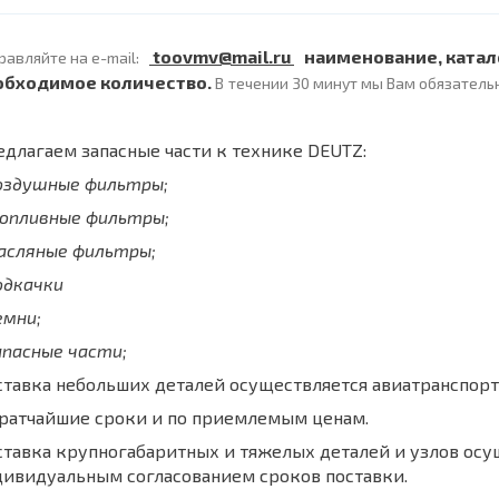
toovmv@mail.ru
наименование, катал
равляйте на e-mail:
обходимое количество.
В
течении 30 минут мы Вам обязатель
длагаем запасные части к технике DEUTZ:
воздушные фильтры;
топливные фильтры;
масляные фильтры;
одкачки
емни;
апасные части;
тавка небольших деталей осуществляется авиатранспорт
кратчайшие сроки и по приемлемым ценам.
тавка крупногабаритных и тяжелых деталей и узлов осу
дивидуальным согласованием сроков поставки.