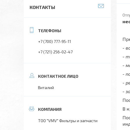
КОНТАКТЫ
Отп
не
Пре
+7 (700) 777-95-11
- 
+7 (721) 256-02-47
- 
- 
- п
- р
Виталий
- з
Пос
В 
Пос
ТОО "VMV" Фильтры и запчасти
ин