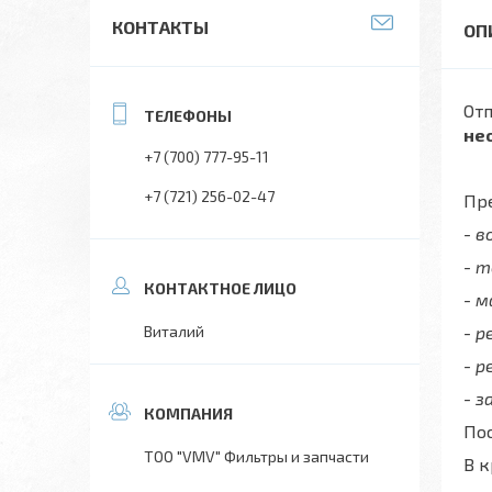
КОНТАКТЫ
Отп
не
+7 (700) 777-95-11
+7 (721) 256-02-47
Пре
- 
- 
- 
Виталий
- 
- р
- з
Пос
ТОО "VMV" Фильтры и запчасти
В 