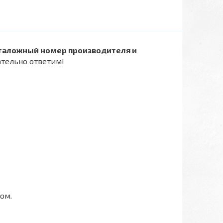
таложный номер производителя и
ательно ответим!
ом.