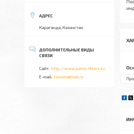
Пос
ин
Караганда, Казахстан
ХА
Ос
http://www.parts-filters.kz
toovmv@mail.ru
Про
ИН