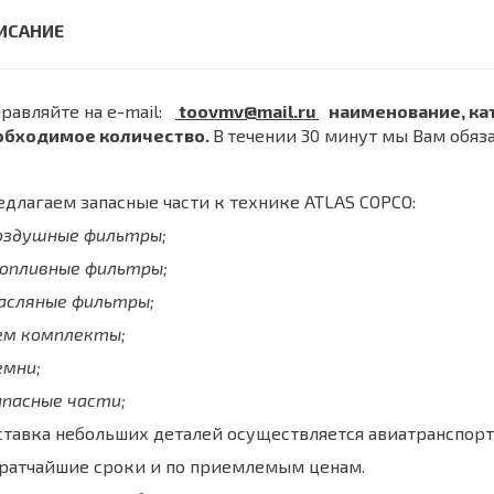
равляйте на e-mail:
toovmv@mail.ru
наименование, ка
обходимое количество.
В
течении 30 минут мы Вам обяз
длагаем запасные части к технике ATLAS COPCO:
воздушные фильтры;
топливные фильтры;
масляные фильтры;
рем комплекты;
емни;
апасные части;
тавка небольших деталей осуществляется авиатранспорт
кратчайшие сроки и по приемлемым ценам.