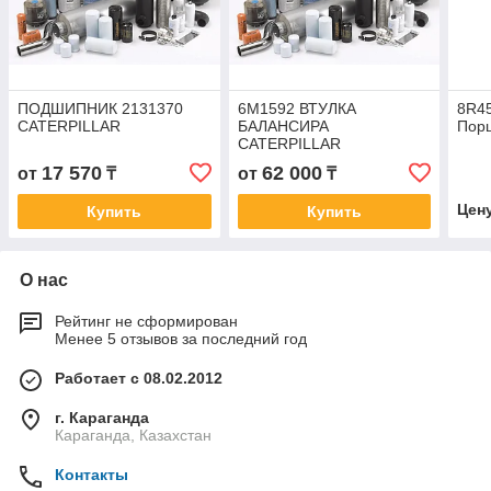
ПОДШИПНИК 2131370
6М1592 ВТУЛКА
8R4
CATERPILLAR
БАЛАНСИРА
Пор
CATERPILLAR
17 570
62 000
от
₸
от
₸
Цен
Купить
Купить
О нас
Рейтинг не сформирован
Менее 5 отзывов за последний год
Работает с 08.02.2012
г. Караганда
Караганда, Казахстан
Контакты